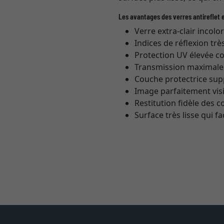
Les avantages des verres antireflet e
Verre extra-clair incolo
Indices de réflexion trè
Protection UV élevée co
Transmission maximale (
Couche protectrice sup
Image parfaitement vis
Restitution fidèle des 
Surface très lisse qui fa