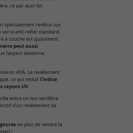
ère, ce par quoi les
nt spécialement revêtus sur
verre anti-reflet standard,
erre à couche est quasiment
 verre peut aussi
e l’aspect devienne
’environ 45%. Le revêtement
ique, ce qui réduit
l'indice
es rayons UV
.
cille entre un ton verdâtre
stinctif d’un revêtement de
ignures
en plus de rendre la
lsen !