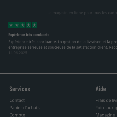
Le magasin en ligne pour tous les cadr
Excellent
nous sommes face à une
Je recherchais un cadre sur mesure p
vous. Emballage professionnel, serv
27.05.2025
Services
Aide
Contact
Frais de li
Panier d'achats
Foire aux 
Compte
Magazine