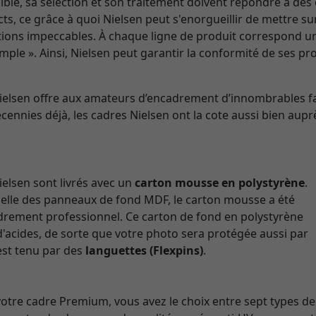
ble, sa sélection et son traitement doivent répondre à des 
ricts, ce grâce à quoi Nielsen peut s'enorgueillir de mettre 
nitions impeccables. À chaque ligne de produit correspond u
mple ». Ainsi, Nielsen peut garantir la conformité de ses p
Nielsen offre aux amateurs d’encadrement d’innombrables f
cennies déjà, les cadres Nielsen ont la cote aussi bien aupr
elsen sont livrés avec un
carton mousse en polystyrène
.
celle des panneaux de fond MDF, le carton mousse a été
adrement professionnel. Ce carton de fond en polystyrène
d'acides, de sorte que votre photo sera protégée aussi par
 est tenu par des
languettes (Flexpins)
.
re cadre Premium, vous avez le choix entre sept types de