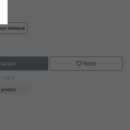
m
 sur mesure
panier
Note
-1-SZ-H
 produit