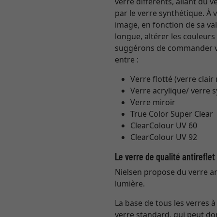
verre différents, allant du
par le verre synthétique. À
image, en fonction de sa val
longue, altérer les couleur
suggérons de commander vo
entre :
Verre flotté (verre clair
Verre acrylique/ verre 
Verre miroir
True Color Super Clear
ClearColour UV 60
ClearColour UV 92
Le verre de qualité antirefle
Nielsen propose du verre ant
lumière.
La base de tous les verres 
verre standard, qui peut do