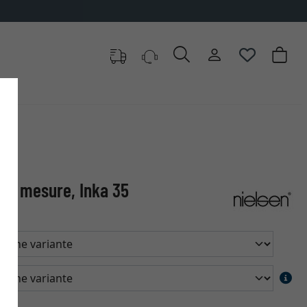
cles au choix
sur mesure, Inka 35