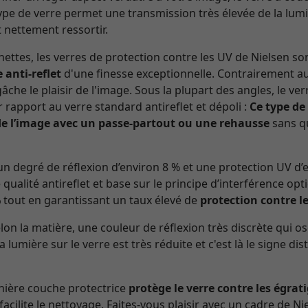
 type de verre permet une transmission très élevée de la lumi
 nettement ressortir.
ettes, les verres de protection contre les UV de Nielsen so
 anti-reflet
d'une finesse exceptionnelle. Contrairement au 
che le plaisir de l'image. Sous la plupart des angles, le v
r rapport au verre standard antireflet et dépoli :
Ce type de
e l’image avec un passe-partout ou une rehausse
sans qu
n degré de réflexion d’environ 8 % et une protection UV d
 qualité antireflet et base sur le principe d’interférence opt
%
tout en garantissant un taux élevé de
protection contre l
n la matière, une couleur de réflexion très discrète qui os
la lumière sur le verre est très réduite et c'est là le signe di
rnière couche protectrice
protège le verre contre les égrat
 facilite le nettoyage. Faites-vous plaisir avec un cadre de Nie