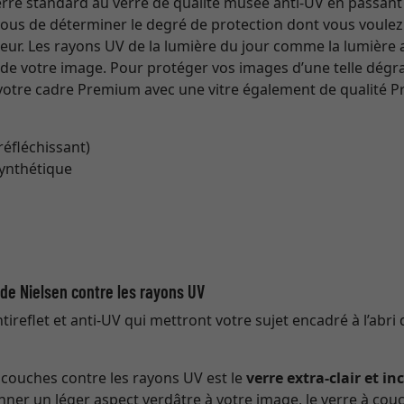
 verre standard au verre de qualité musée anti-UV en passant
 vous de déterminer le degré de protection dont vous voulez 
eur. Les rayons UV de la lumière du jour comme la lumière art
s de votre image. Pour protéger vos images d’une telle dég
tre cadre Premium avec une vitre également de qualité Pr
 réfléchissant)
synthétique
t de Nielsen contre les rayons UV
ireflet et anti-UV qui mettront votre sujet encadré à l’abri 
à couches contre les rayons UV est le
verre extra-clair et in
nner un léger aspect verdâtre à votre image, le verre à couc