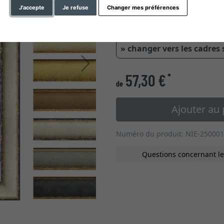
J'accepte
Je refuse
Changer mes préférences
0,6 cm
1 c
» changer vers les cadres
Continuer
57,30 €
*
de
Ajouter au 
Numéro du produit: NIE-250001
Questions concernant le