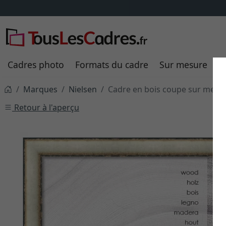
Cadres photo
Formats du cadre
Sur mesure
P
Marques
Nielsen
Cadre en bois coupe sur mesur
Retour à l'aperçu