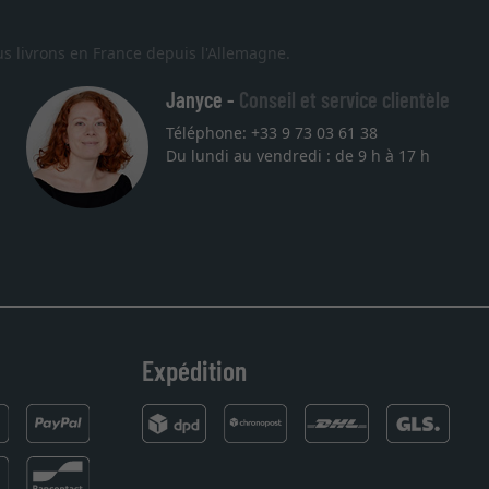
s livrons en France depuis l'Allemagne.
Janyce -
Conseil et service clientèle
Téléphone: +33 9 73 03 61 38
Du lundi au vendredi : de 9 h à 17 h
alité sont au rendez
ommande. Merci.
Expédition