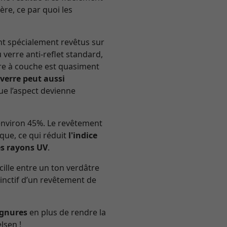
ère, ce par quoi les
nt spécialement revêtus sur
verre anti-reflet standard,
erre à couche est quasiment
 verre peut aussi
e l’aspect devienne
’environ 45%. Le revêtement
ique, ce qui réduit
l'indice
es rayons UV
.
cille entre un ton verdâtre
stinctif d’un revêtement de
ignures
en plus de rendre la
lsen !