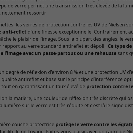
 type de verre permet une transmission très élevée de la lumi
 nettement ressortir.
ettes, les verres de protection contre les UV de Nielsen so
 anti-reflet
d'une finesse exceptionnelle. Contrairement au 
che le plaisir de l'image. Sous la plupart des angles, le v
r rapport au verre standard antireflet et dépoli :
Ce type de
e l’image avec un passe-partout ou une rehausse
sans qu
n degré de réflexion d’environ 8 % et une protection UV d
 qualité antireflet et base sur le principe d’interférence opt
%
tout en garantissant un taux élevé de
protection contre l
n la matière, une couleur de réflexion très discrète qui os
la lumière sur le verre est très réduite et c'est là le signe di
rnière couche protectrice
protège le verre contre les égrat
 facilite le nettoyage. Faites-vous plaisir avec un cadre de Nie