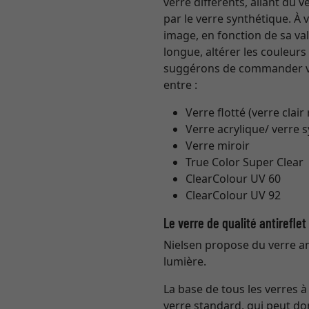
verre différents, allant du
par le verre synthétique. À
image, en fonction de sa val
longue, altérer les couleur
suggérons de commander vo
entre :
Verre flotté (verre clair
Verre acrylique/ verre 
Verre miroir
True Color Super Clear
ClearColour UV 60
ClearColour UV 92
Le verre de qualité antirefle
Nielsen propose du verre ant
lumière.
La base de tous les verres 
verre standard, qui peut do