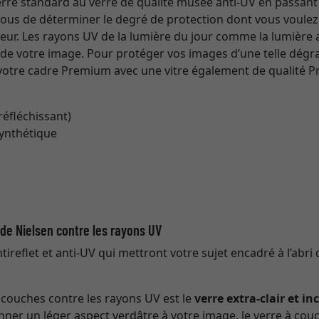
 verre standard au verre de qualité musée anti-UV en passant
 vous de déterminer le degré de protection dont vous voulez 
eur. Les rayons UV de la lumière du jour comme la lumière art
s de votre image. Pour protéger vos images d’une telle dég
tre cadre Premium avec une vitre également de qualité Pr
 réfléchissant)
synthétique
t de Nielsen contre les rayons UV
ireflet et anti-UV qui mettront votre sujet encadré à l’abri 
à couches contre les rayons UV est le
verre extra-clair et in
nner un léger aspect verdâtre à votre image, le verre à couc