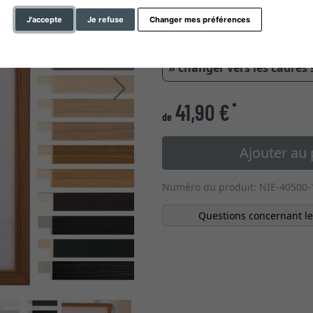
J'accepte
Je refuse
Changer mes préférences
0,7 cm
2,6 
» changer vers les cadres
Continuer
41,90 €
*
de
Ajouter au 
Numéro du produit: NIE-40500-
Questions concernant le