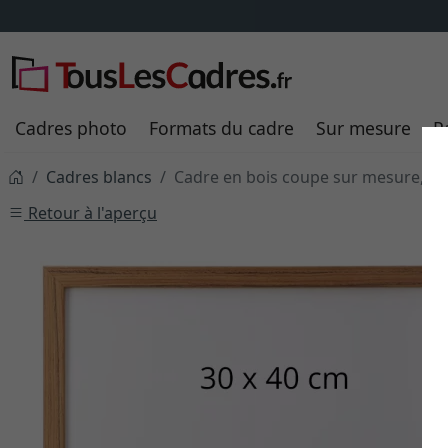
Cadres photo
Formats du cadre
Sur mesure
P
Cadres blancs
Cadre en bois coupe sur mesure, Lo
Retour à l'aperçu