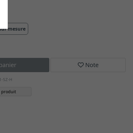
cm
 sur mesure
panier
Note
1-SZ-H
 produit