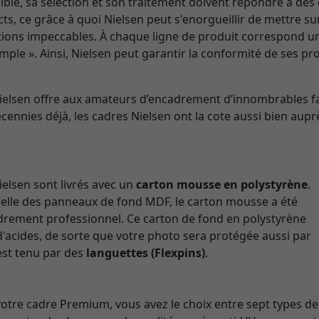
ble, sa sélection et son traitement doivent répondre à des 
ricts, ce grâce à quoi Nielsen peut s'enorgueillir de mettre 
nitions impeccables. À chaque ligne de produit correspond u
mple ». Ainsi, Nielsen peut garantir la conformité de ses p
Nielsen offre aux amateurs d’encadrement d’innombrables f
cennies déjà, les cadres Nielsen ont la cote aussi bien aupr
elsen sont livrés avec un
carton mousse en polystyrène
.
celle des panneaux de fond MDF, le carton mousse a été
adrement professionnel. Ce carton de fond en polystyrène
d'acides, de sorte que votre photo sera protégée aussi par
 est tenu par des
languettes (Flexpins)
.
re cadre Premium, vous avez le choix entre sept types de