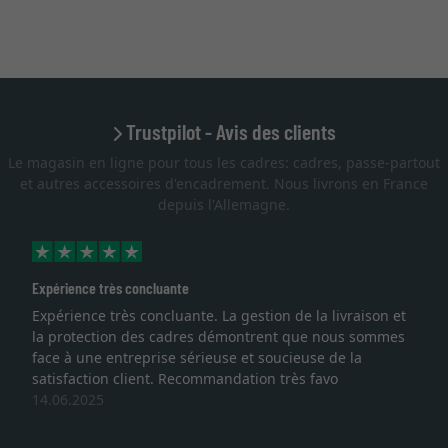
Trustpilot - Avis des clients
Le magasin en ligne pour tous les cadres: cadres, passe-partout
et autres accessoires d'encadrement. Nous livrons en France
depuis l'Allemagne.
Excellent
e la livraison et
Je recherchais un cadre sur mesure pour
que nous sommes
lithographie, je suis tombée sur ce site. L
euse de la
qualité sont au rendez vous. Emballage p
ès favo
service et livraison dans les temps. J'esp
une autre commande. Merci.
27.05.2025