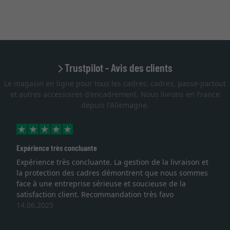
Trustpilot - Avis des clients
Le magasin en ligne pour tous les cadres: cadres, passe-partout
et autres accessoires d'encadrement. Nous livrons en France
depuis l'Allemagne.
Excellent
a livraison et
Je recherchais un cadre sur mesure pour u
e nous sommes
lithographie, je suis tombée sur ce site. Le c
se de la
qualité sont au rendez vous. Emballage prof
favo
service et livraison dans les temps. J'espère
une autre commande. Merci.
27.05.2025