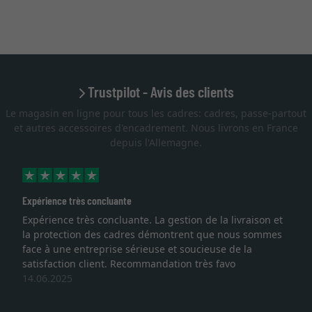
Trustpilot - Avis des clients
Le magasin en ligne pour tous les cadres: cadres, passe-partout
et autres accessoires d'encadrement. Nous livrons en France
depuis l'Allemagne.
Excellent
e la livraison et
Je recherchais un cadre sur mesure pour
que nous sommes
lithographie, je suis tombée sur ce site. L
euse de la
qualité sont au rendez vous. Emballage p
ès favo
service et livraison dans les temps. J'esp
une autre commande. Merci.
27.05.2025