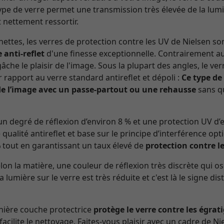
 type de verre permet une transmission très élevée de la lumi
 nettement ressortir.
ettes, les verres de protection contre les UV de Nielsen so
 anti-reflet
d'une finesse exceptionnelle. Contrairement au 
che le plaisir de l'image. Sous la plupart des angles, le v
r rapport au verre standard antireflet et dépoli :
Ce type de
e l’image avec un passe-partout ou une rehausse
sans qu
n degré de réflexion d’environ 8 % et une protection UV d
 qualité antireflet et base sur le principe d’interférence opt
%
tout en garantissant un taux élevé de
protection contre l
n la matière, une couleur de réflexion très discrète qui os
la lumière sur le verre est très réduite et c'est là le signe di
rnière couche protectrice
protège le verre contre les égrat
 facilite le nettoyage. Faites-vous plaisir avec un cadre de Nie