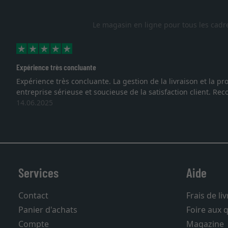
Le magasin en ligne pour tous les cadr
Excellent
 que nous sommes face à une
Je recherchais un cadre sur mes
vous. Emballage professionnel, 
27.05.2025
Services
Aide
Contact
Frais de li
Panier d'achats
Foire aux 
Compte
Magazine