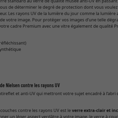
 verre standard au verre de qualité musée anti-UV en passant
 vous de déterminer le degré de protection dont vous voulez 
eur. Les rayons UV de la lumière du jour comme la lumière art
s de votre image. Pour protéger vos images d’une telle dég
tre cadre Premium avec une vitre également de qualité Pr
 réfléchissant)
synthétique
t de Nielsen contre les rayons UV
ireflet et anti-UV qui mettront votre sujet encadré à l’abri 
à couches contre les rayons UV est le
verre extra-clair et in
nner un léger aspect verdâtre à votre image, le verre à couc