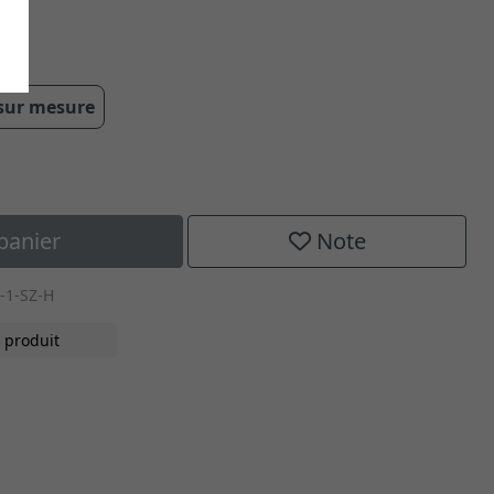
 cm
 sur mesure
panier
Note
-1-SZ-H
 produit