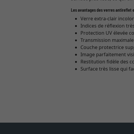
Les avantages des verres antireflet e
Verre extra-clair incolo
Indices de réflexion trè
Protection UV élevée co
Transmission maximale (
Couche protectrice sup
Image parfaitement vis
Restitution fidèle des 
Surface très lisse qui fa