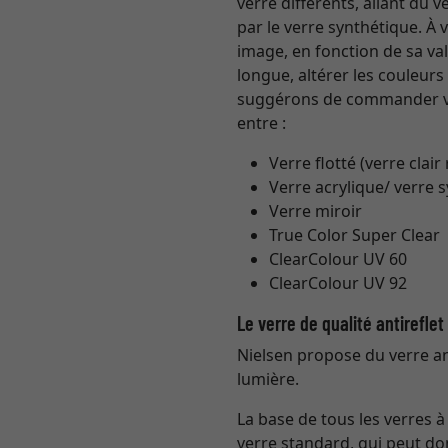
verre différents, allant du
par le verre synthétique. À
image, en fonction de sa val
longue, altérer les couleur
suggérons de commander vo
entre :
Verre flotté (verre clair
Verre acrylique/ verre 
Verre miroir
True Color Super Clear
ClearColour UV 60
ClearColour UV 92
Le verre de qualité antirefle
Nielsen propose du verre ant
lumière.
La base de tous les verres 
verre standard, qui peut do