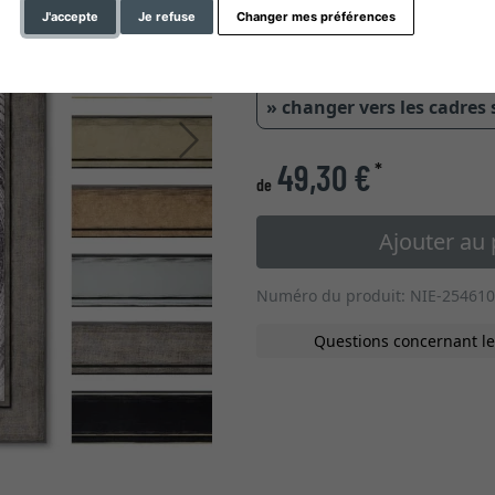
J'accepte
Je refuse
Changer mes préférences
0,6 cm
0,95
» changer vers les cadres
Continuer
49,30 €
*
de
Ajouter au 
Numéro du produit: NIE-254610
Questions concernant le