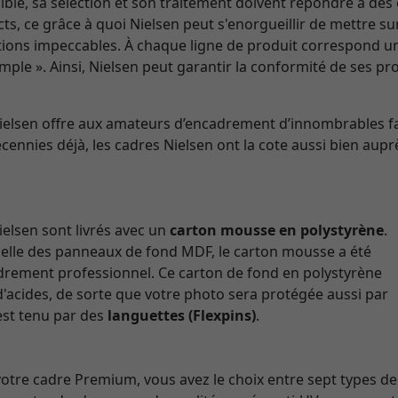
ble, sa sélection et son traitement doivent répondre à des 
ricts, ce grâce à quoi Nielsen peut s'enorgueillir de mettre 
nitions impeccables. À chaque ligne de produit correspond u
mple ». Ainsi, Nielsen peut garantir la conformité de ses p
Nielsen offre aux amateurs d’encadrement d’innombrables f
cennies déjà, les cadres Nielsen ont la cote aussi bien aupr
elsen sont livrés avec un
carton mousse en polystyrène
.
celle des panneaux de fond MDF, le carton mousse a été
adrement professionnel. Ce carton de fond en polystyrène
d'acides, de sorte que votre photo sera protégée aussi par
 est tenu par des
languettes (Flexpins)
.
re cadre Premium, vous avez le choix entre sept types de