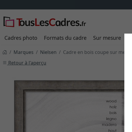
Cadres photo
Formats du cadre
Sur mesure
P
Marques
Nielsen
Cadre en bois coupe sur mesur
Retour à l'aperçu