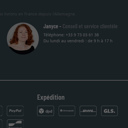
s livrons en France depuis l'Allemagne.
Janyce -
Conseil et service clientèle
Téléphone: +33 9 73 03 61 38
Du lundi au vendredi : de 9 h à 17 h
la qualité sont au rendez
tre commande. Merci.
Expédition