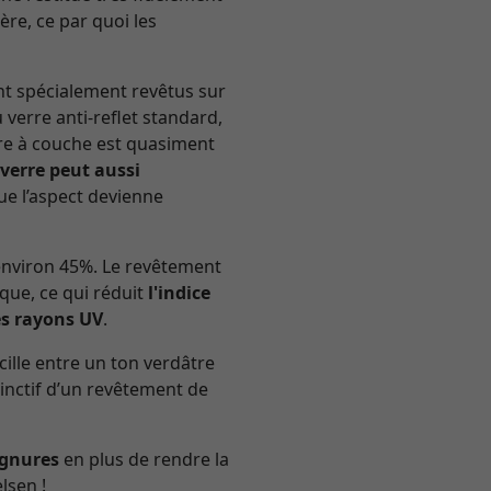
ère, ce par quoi les
nt spécialement revêtus sur
verre anti-reflet standard,
erre à couche est quasiment
 verre peut aussi
e l’aspect devienne
’environ 45%. Le revêtement
ique, ce qui réduit
l'indice
es rayons UV
.
cille entre un ton verdâtre
stinctif d’un revêtement de
ignures
en plus de rendre la
lsen !