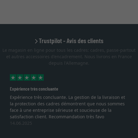
Trustpilot - Avis des clients
Le magasin en ligne pour tous les cadres: cadres, passe-partout
et autres accessoires d'encadrement. Nous livrons en France
depuis l'Allemagne.
Excellent
e la livraison et
Je recherchais un cadre sur mesure pour
que nous sommes
lithographie, je suis tombée sur ce site. L
euse de la
qualité sont au rendez vous. Emballage p
ès favo
service et livraison dans les temps. J'esp
une autre commande. Merci.
27.05.2025