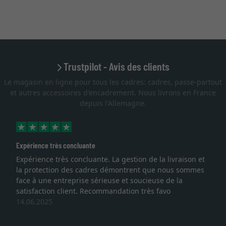
Trustpilot - Avis des clients
Le magasin en ligne pour tous les cadres: cadres, passe-partout
et autres accessoires d'encadrement. Nous livrons en France
depuis l'Allemagne.
Excellent
livraison et
Je recherchais un cadre sur mesure pour une
nous sommes
lithographie, je suis tombée sur ce site. Le choi
de la
qualité sont au rendez vous. Emballage profes
o
service et livraison dans les temps. J'espère re
une autre commande. Merci.
27.05.2025