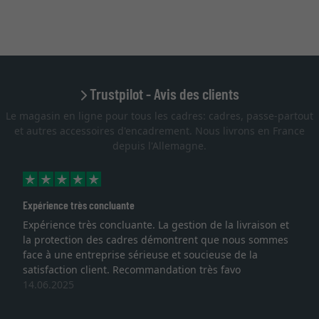
Trustpilot - Avis des clients
Le magasin en ligne pour tous les cadres: cadres, passe-partout
et autres accessoires d'encadrement. Nous livrons en France
depuis l'Allemagne.
Excellent
livraison et
Je recherchais un cadre sur mesure pour une
nous sommes
lithographie, je suis tombée sur ce site. Le choi
de la
qualité sont au rendez vous. Emballage profes
o
service et livraison dans les temps. J'espère re
une autre commande. Merci.
27.05.2025