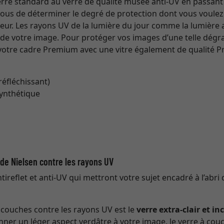
 verre standard au verre de qualité musée anti-UV en passant
 vous de déterminer le degré de protection dont vous voulez 
eur. Les rayons UV de la lumière du jour comme la lumière art
s de votre image. Pour protéger vos images d’une telle dég
tre cadre Premium avec une vitre également de qualité Pr
 réfléchissant)
synthétique
t de Nielsen contre les rayons UV
ireflet et anti-UV qui mettront votre sujet encadré à l’abri 
à couches contre les rayons UV est le
verre extra-clair et in
nner un léger aspect verdâtre à votre image, le verre à couc