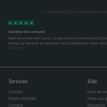
Le magasin en ligne pour tous les cadr
Excellent
e à une
Je recherchais un cadre sur mesure pour une lithogra
vous. Emballage professionnel, service et livraiso
27.05.2025
Services
Aide
Contact
Frais de li
Panier d'achats
Foire aux 
Compte
Magazine