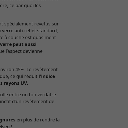
ère, ce par quoi les
nt spécialement revêtus sur
verre anti-reflet standard,
erre à couche est quasiment
 verre peut aussi
e l’aspect devienne
’environ 45%. Le revêtement
ique, ce qui réduit
l'indice
es rayons UV
.
cille entre un ton verdâtre
stinctif d’un revêtement de
ignures
en plus de rendre la
lsen !