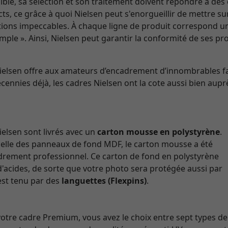
ble, sa sélection et son traitement doivent répondre à des 
ricts, ce grâce à quoi Nielsen peut s'enorgueillir de mettre 
nitions impeccables. À chaque ligne de produit correspond u
mple ». Ainsi, Nielsen peut garantir la conformité de ses p
Nielsen offre aux amateurs d’encadrement d’innombrables f
cennies déjà, les cadres Nielsen ont la cote aussi bien aupr
elsen sont livrés avec un
carton mousse en polystyrène
.
celle des panneaux de fond MDF, le carton mousse a été
adrement professionnel. Ce carton de fond en polystyrène
d'acides, de sorte que votre photo sera protégée aussi par
 est tenu par des
languettes (Flexpins)
.
re cadre Premium, vous avez le choix entre sept types de