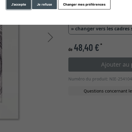
J'accepte
Je refuse
Changer mes préférences
0,8 cm
1,4 
» changer vers les cadres
Continuer
48,40 €
*
de
Ajouter au 
Numéro du produit: NIE-254104
Questions concernant le