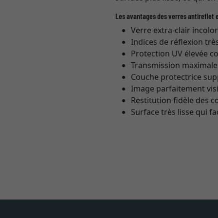
Les avantages des verres antireflet e
Verre extra-clair incolo
Indices de réflexion trè
Protection UV élevée co
Transmission maximale (
Couche protectrice sup
Image parfaitement vis
Restitution fidèle des 
Surface très lisse qui fa