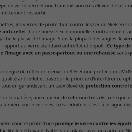
 type de verre permet une transmission très élevée de la lumi
 nettement ressortir.
ettes, les verres de protection contre les UV de Nielsen so
 anti-reflet
d'une finesse exceptionnelle. Contrairement au 
che le plaisir de l'image. Sous la plupart des angles, le v
r rapport au verre standard antireflet et dépoli :
Ce type de
e l’image avec un passe-partout ou une rehausse
sans qu
n degré de réflexion d’environ 8 % et une protection UV d
 qualité antireflet et base sur le principe d’interférence opt
%
tout en garantissant un taux élevé de
protection contre l
n la matière, une couleur de réflexion très discrète qui os
la lumière sur le verre est très réduite et c'est là le signe di
rnière couche protectrice
protège le verre contre les égrat
 facilite le nettoyage. Faites-vous plaisir avec un cadre de Nie