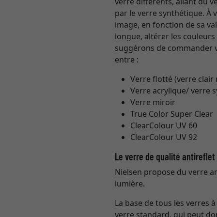
verre différents, allant du
par le verre synthétique. À
image, en fonction de sa val
longue, altérer les couleur
suggérons de commander vo
entre :
Verre flotté (verre clair
Verre acrylique/ verre 
Verre miroir
True Color Super Clear
ClearColour UV 60
ClearColour UV 92
Le verre de qualité antirefle
Nielsen propose du verre ant
lumière.
La base de tous les verres 
verre standard, qui peut do