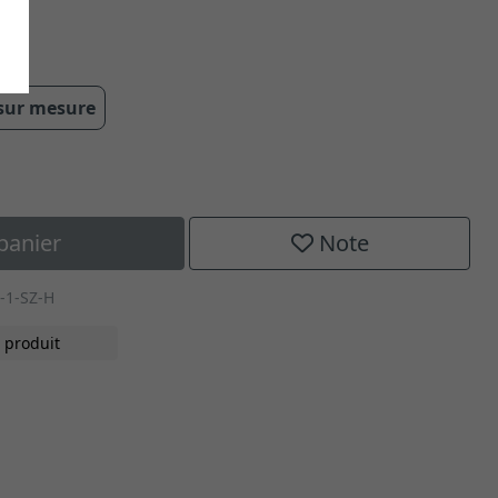
cm
 sur mesure
panier
Note
-1-SZ-H
 produit