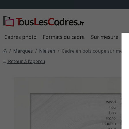
Cadres photo
Formats du cadre
Sur mesure
P
Marques
Nielsen
Cadre en bois coupe sur mesu
Retour à l'aperçu