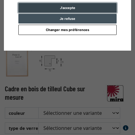
J'accepte
Je refuse
Changer mes préférences
Cadre en bois de tilleul Cube sur
mesure
couleur
type de verre