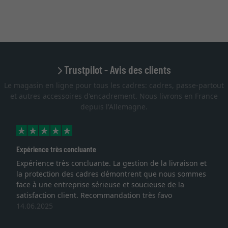
Trustpilot - Avis des clients
Le magasin en ligne pour tous les cadres: cadres, passe-partout
et autres accessoires d'encadrement. Nous livrons en France
depuis l'Allemagne.
très concluante
Excellent
 très concluante. La gestion de la livraison et
Je recherch
tion des cadres démontrent que nous sommes
lithographie,
 entreprise sérieuse et soucieuse de la
qualité sont
on client. Recommandation très favo
service et l
5
une autre c
27.05.2025