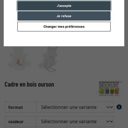
J'accepte
Je refuse
Changer mes préférences
Cadre en bois ourson
format
couleur