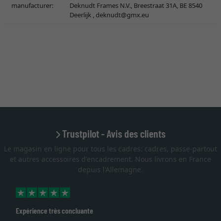
manufacturer:
Deknudt Frames N.V., Breestraat 31A, BE 8540
Deerlijk ,
deknudt@gmx.eu
Trustpilot - Avis des clients
Le magasin en ligne pour tous les cadres: cadres, passe-partout
et autres accessoires d'encadrement. Nous livrons en France
depuis l'Allemagne.
Expérience très concluante