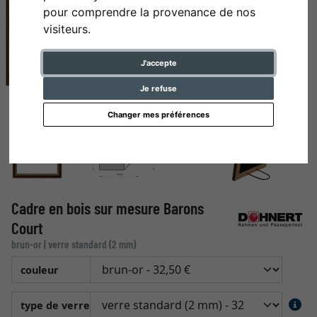
pour comprendre la provenance de nos
visiteurs.
J'accepte
Je refuse
Changer mes préférences
Cadre en bois sur mesure Barons
Court
brun-or | verre standard (2 mm)
couleur
type de verre