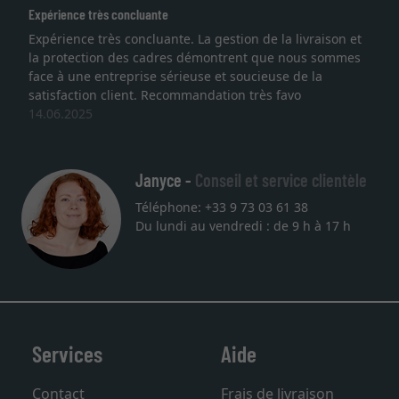
ence très concluante
Excellent
ience très concluante. La gestion de la livraison et
Je rech
otection des cadres démontrent que nous sommes
lithogra
à une entreprise sérieuse et soucieuse de la
qualité
faction client. Recommandation très favo
service 
.2025
une aut
27.05.2
Janyce -
Conseil et service clientèle
Téléphone: +33 9 73 03 61 38
Du lundi au vendredi : de 9 h à 17 h
Services
Aide