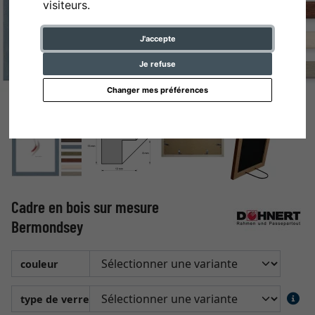
visiteurs.
J'accepte
Je refuse
Changer mes préférences
Cadre en bois sur mesure
Bermondsey
couleur
type de verre