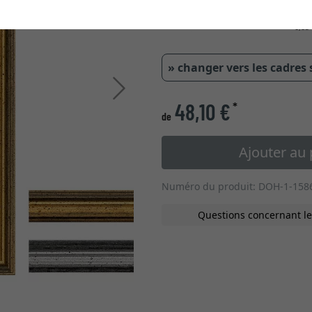
0,85
» changer vers les cadres
Continuer
48,10 €
*
de
Ajouter au 
Numéro du produit: DOH-1-158
Questions concernant le