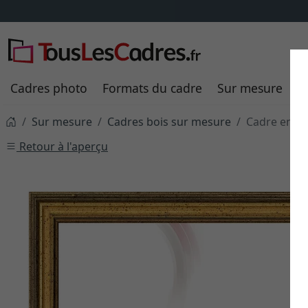
Cadres photo
Formats du cadre
Sur mesure
P
Sur mesure
Cadres bois sur mesure
Cadre en b
Retour à l'aperçu