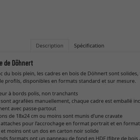
Description
Spécification
e de Döhnert
du bois plein, les cadres en bois de Döhnert sont solides, 
de profils, disponibles en formats standard et sur mesure.
eur à bords polis, non tranchants
 sont agrafées manuellement, chaque cadre est emballé in
ment avec passe-partout
ons de 18x24 cm ou moins sont munis d’une cravate
 attaches pour l’accrochage en format portrait et en forma
et moins ont un dos en carton noir solide
ands formats ont un panneau de fond en HDF (fibre de bois