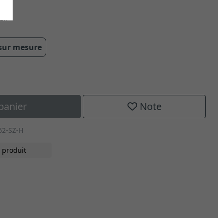
 cm
 sur mesure
panier
Note
62-SZ-H
 produit