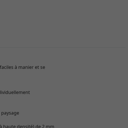
faciles à manier et se
dividuellement
t paysage
 à haute densité) de 2 mm