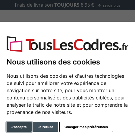
Frais de livraison
TOUJOURS
8,95 €
savoir plus
asse-partout
Marques
Accessoires
ois sur mesure Camden Town
Nous utilisons des cookies
Nous utilisons des cookies et d'autres technologies
Cadre en bois sur m
de suivi pour améliorer votre expérience de
navigation sur notre site, pour vous montrer un
contenu personnalisé et des publicités ciblées, pour
analyser le trafic de notre site et pour comprendre la
couleur
provenance de nos visiteurs.
type de verre
J'accepte
Je refuse
Changer mes préférences