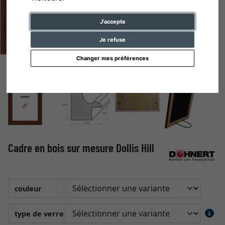
J'accepte
Je refuse
Changer mes préférences
Cadre en bois sur mesure Dollis Hill
couleur
type de verre