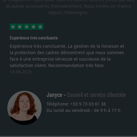
et autres accessoires d'encadrement. Nous livrons en France
depuis l'Allemagne.
Excellent
Je recherchais un cadre sur mesure pour une
lithographie, je suis tombée sur ce site. Le choix et la
qualité sont au rendez vous. Emballage professionnel,
service et livraison dans les temps. J'espère revenir pour
une autre commande. Merci.
27.05.2025
Janyce -
Conseil et service clientèle
Téléphone: +33 9 73 03 61 38
Du lundi au vendredi : de 9 h à 17 h