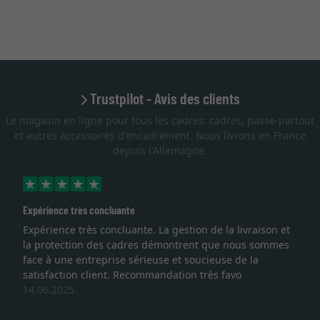
Trustpilot - Avis des clients
Le magasin en ligne pour tous les cadres: cadres, passe-partout
et autres accessoires d'encadrement. Nous livrons en France
depuis l'Allemagne.
Expérience très concluante
Expérience très concluante. La gestion de la livraison et
la protection des cadres démontrent que nous sommes
face à une entreprise sérieuse et soucieuse de la
satisfaction client. Recommandation très favo
14.06.2025