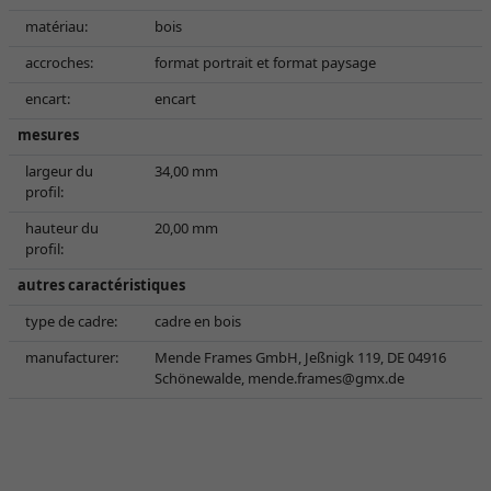
matériau:
bois
accroches:
format portrait et format paysage
encart:
encart
mesures
largeur du
34,00 mm
profil:
hauteur du
20,00 mm
profil:
autres caractéristiques
type de cadre:
cadre en bois
manufacturer:
Mende Frames GmbH, Jeßnigk 119, DE 04916
Schönewalde,
mende.frames@gmx.de