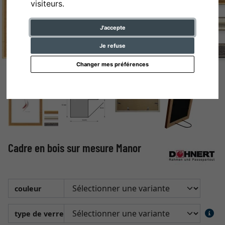
visiteurs.
J'accepte
Je refuse
Changer mes préférences
Cadre en bois sur mesure Manor
couleur
type de verre