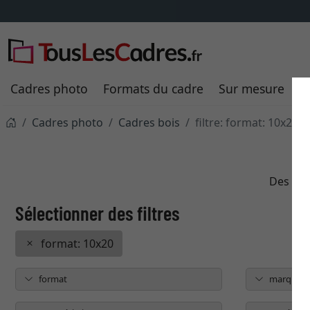
Cadres photo
Formats du cadre
Sur mesure
P
Cadres photo
Cadres bois
filtre: format: 10x20
Des cad
format: 10x20
format
marque