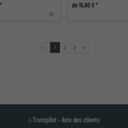
*
de 15,60 € *
Continuer
«
1
2
3
»
Trustpilot - Avis des clients