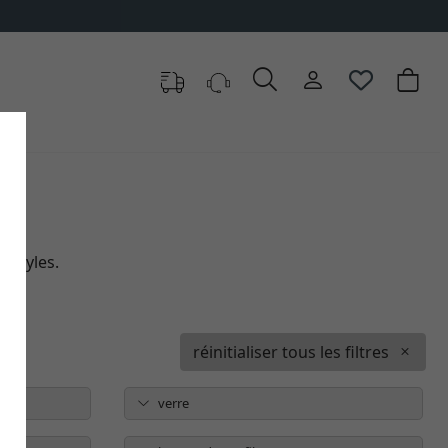
 styles.
réinitialiser tous les filtres
verre