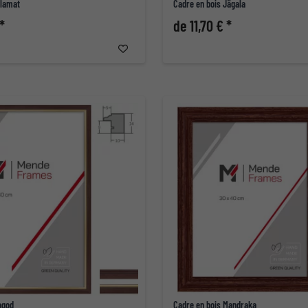
alamat
Cadre en bois Jägala
*
de 11,70 € *
agod
Cadre en bois Mandraka