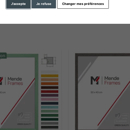
hauteur du profil
J'accepte
Je refuse
Changer mes préférences
ion