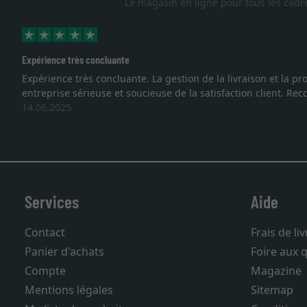
Le magasin en ligne pour tous les cadr
Excellent
Je recherchais un cadre sur mesure pour une lithographie, je 
vous. Emballage professionnel, service et livraison dans les
27.05.2025
Services
Aide
Contact
Frais de li
Panier d'achats
Foire aux 
Compte
Magazine
Mentions légales
Sitemap