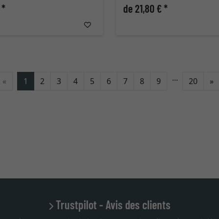
 *
de 21,80 € *
...
C
«
1
2
3
4
5
6
7
8
9
20
»
Trustpilot - Avis des clients