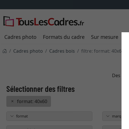
Cadres photo
Formats du cadre
Sur mesure
P
Cadres photo
Cadres bois
filtre: format: 40x60
Des cad
format: 40x60
format
marque