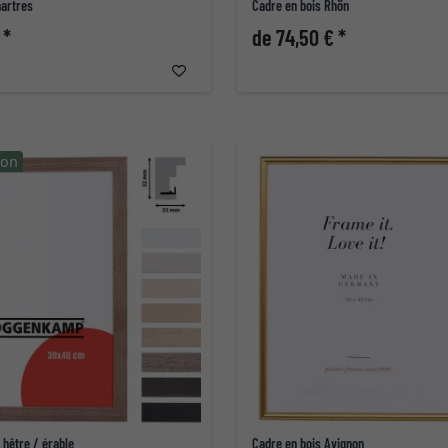
hartres
Cadre en bois Rhön
 *
de 74,50 € *
ion
 hêtre / érable
Cadre en bois Avignon