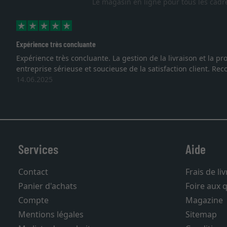
Le magasin en ligne pour tous les cadr
Excellent
Je recherchais un cadre sur mesure pour une lithographie, je s
vous. Emballage professionnel, service et livraison dans les
27.05.2025
Services
Aide
Contact
Frais de li
Panier d'achats
Foire aux 
Compte
Magazine
Mentions légales
Sitemap