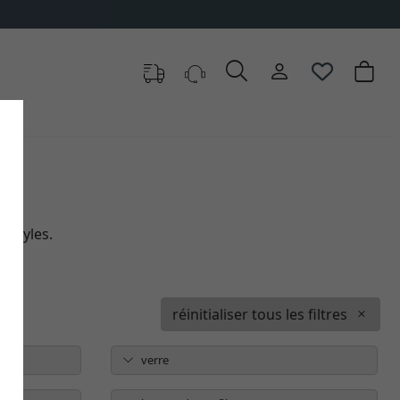
 styles.
réinitialiser tous les filtres
verre