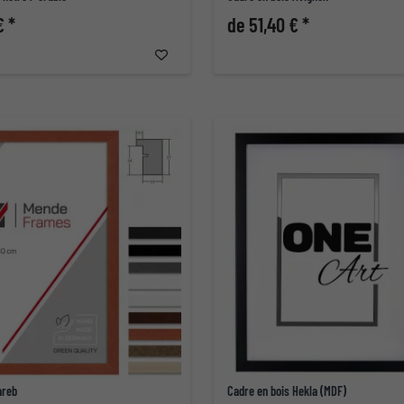
€ *
de 51,40 € *
areb
Cadre en bois Hekla (MDF)