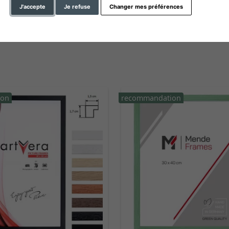
hauteur du profil
J'accepte
Je refuse
Changer mes préférences
ion
recommandation