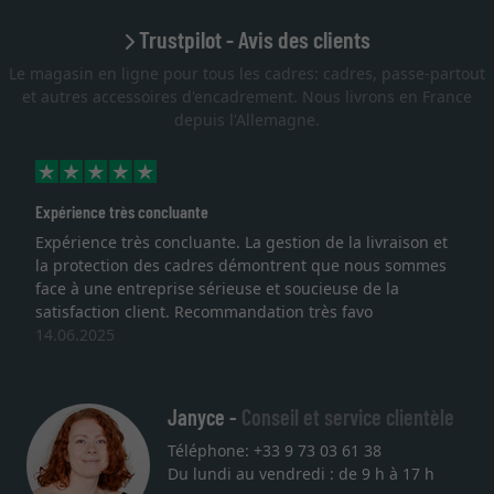
Trustpilot - Avis des clients
Le magasin en ligne pour tous les cadres: cadres, passe-partout
et autres accessoires d'encadrement. Nous livrons en France
depuis l'Allemagne.
ce très concluante
Excellent
nce très concluante. La gestion de la livraison et
Je recher
ection des cadres démontrent que nous sommes
lithograph
une entreprise sérieuse et soucieuse de la
qualité s
ction client. Recommandation très favo
service et
025
une autre
27.05.202
Janyce -
Conseil et service clientèle
Téléphone: +33 9 73 03 61 38