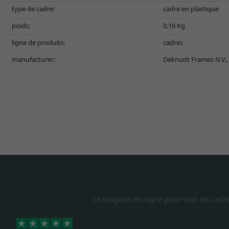
type de cadre:
cadre en plastique
poids:
0,16 Kg
ligne de produits:
cadres
manufacturer:
Deknudt Frames N.V., 
Le magasin en ligne pour tous les cadr