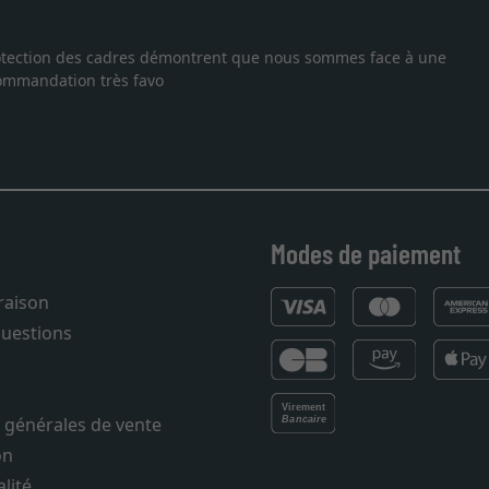
Excellent
s démontrent que nous sommes face à une
Je recherchais un 
vo
vous. Emballage pr
27.05.2025
Modes de paiement
vraison
questions
 générales de vente
on
lité