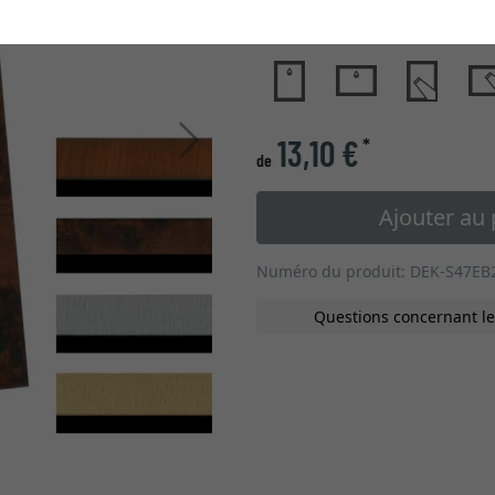
type de verre
Continuer
13,10 €
*
de
Ajouter au 
Numéro du produit: DEK-S47EB
Questions concernant le