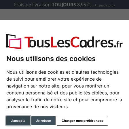
TOUJOURS
8,95 €
savoir plus
asse-partout
Marques
Accessoires
 Amber
Nous utilisons des cookies
Nous utilisons des cookies et d'autres technologies
Cadre en plastique A
de suivi pour améliorer votre expérience de
navigation sur notre site, pour vous montrer un
contenu personnalisé et des publicités ciblées, pour
analyser le trafic de notre site et pour comprendre la
format
provenance de nos visiteurs.
couleur
J'accepte
Je refuse
Changer mes préférences