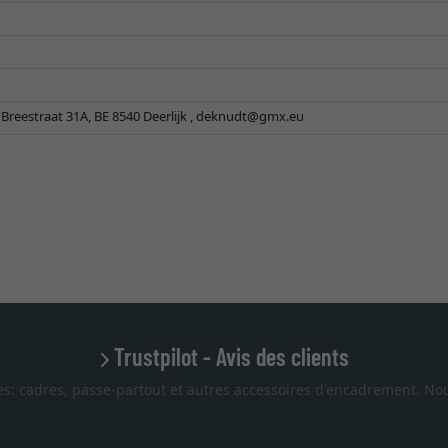
Breestraat 31A, BE 8540 Deerlijk ,
deknudt@gmx.eu
Trustpilot - Avis des clients
es: cadres, passe-partout et autres accessoires d'encadrement. Nou