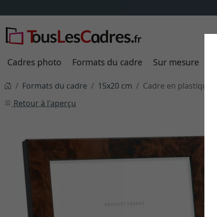
Frais de livraison
Cadres photo
Formats du cadre
Sur mesure
P
Formats du cadre
15x20 cm
Cadre en plastique
Retour à l'aperçu