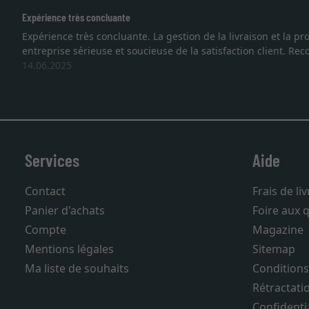
ncluante
 concluante. La gestion de la livraison et la protection des cadre
use et soucieuse de la satisfaction client. Recommandation très fa
Services
Aide
Contact
Frais de li
Panier d'achats
Foire aux 
Compte
Magazine
Mentions légales
Sitemap
Ma liste de souhaits
Conditions
Rétractati
Confidentia