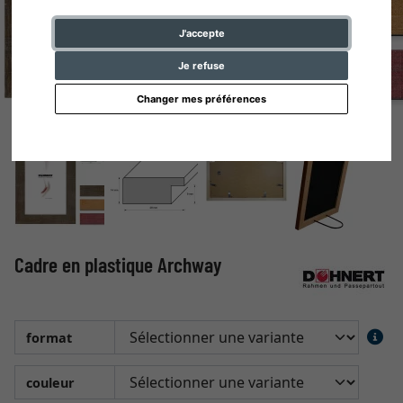
J'accepte
Je refuse
Changer mes préférences
Cadre en plastique Archway
format
couleur