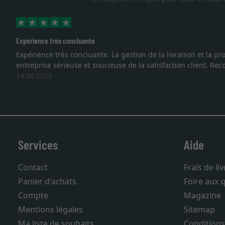
Excellent
démontrent que nous sommes face à une
Je recherchais un ca
vous. Emballage prof
27.05.2025
Services
Aide
Contact
Frais de li
Panier d'achats
Foire aux 
Compte
Magazine
Mentions légales
Sitemap
Ma liste de souhaits
Conditions