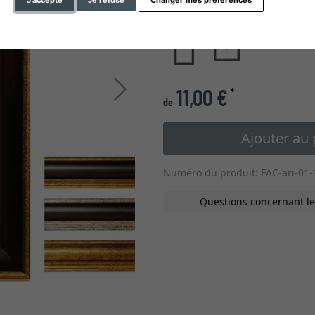
type de verre
Continuer
11,00 €
*
de
Ajouter au 
Numéro du produit: FAC-ari-01-
Questions concernant le