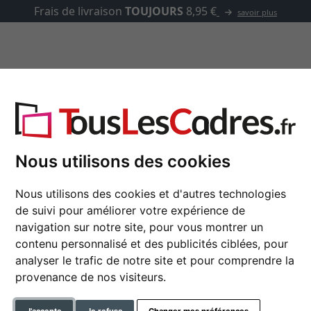
asse-partout
Marques
Accessoires
tique Arizona
Nous utilisons des cookies
Cadre en plastique Ar
Nous utilisons des cookies et d'autres technologies
de suivi pour améliorer votre expérience de
navigation sur notre site, pour vous montrer un
contenu personnalisé et des publicités ciblées, pour
format
analyser le trafic de notre site et pour comprendre la
provenance de nos visiteurs.
couleur
J'accepte
Je refuse
Changer mes préférences