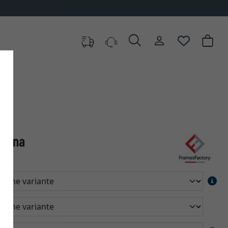
✓
500 000 articles au choix
izona