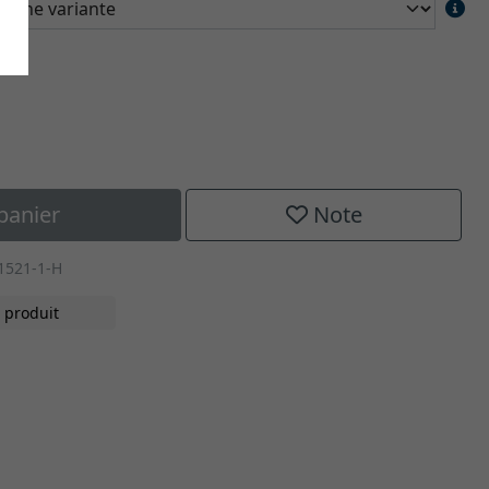
panier
Note
1521-1-H
 produit