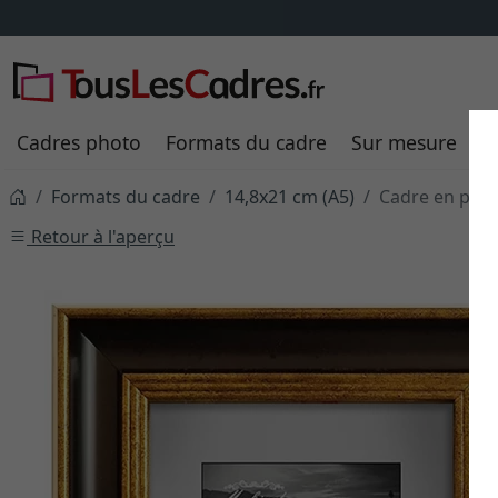
savoir plus
Cadres photo
Formats du cadre
Sur mesure
P
Formats du cadre
14,8x21 cm (A5)
Cadre en plas
Retour à l'aperçu