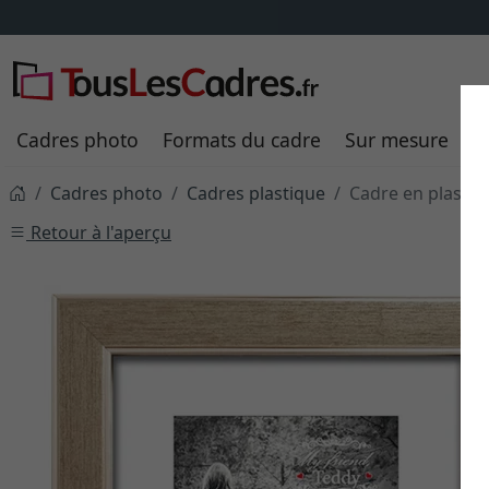
Cadres photo
Formats du cadre
Sur mesure
P
Cadres photo
Cadres plastique
Cadre en plasti
Retour à l'aperçu