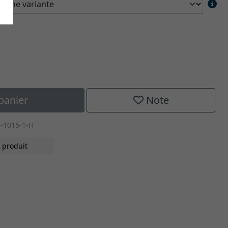
panier
Note
-1015-1-H
 produit