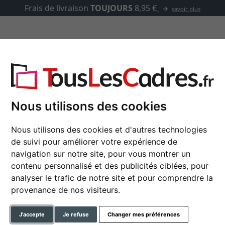
Frais de livraison
TOUJOURS
8,95 €
savoir plus
asse-partout
Marques
Accessoires
que Denver
Nous utilisons des cookies
Nous utilisons des cookies et d'autres technologies
Cadre en plastique D
de suivi pour améliorer votre expérience de
navigation sur notre site, pour vous montrer un
contenu personnalisé et des publicités ciblées, pour
analyser le trafic de notre site et pour comprendre la
format
provenance de nos visiteurs.
couleur
J'accepte
Je refuse
Changer mes préférences