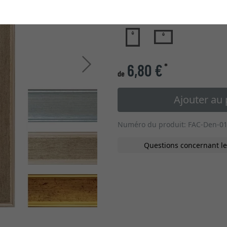
type de verre
Continuer
6,80 €
*
de
Ajouter au 
Numéro du produit: FAC-Den-01
Questions concernant le