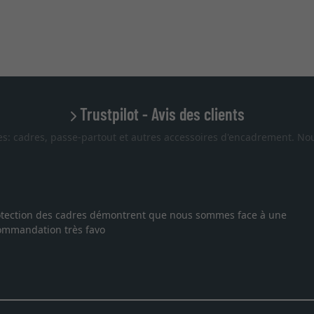
Trustpilot - Avis des clients
es: cadres, passe-partout et autres accessoires d'encadrement. Nou
 protection des cadres démontrent que nous sommes face à une
ecommandation très favo