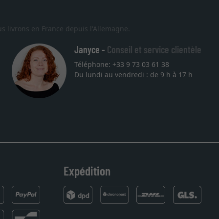
s livrons en France depuis l'Allemagne.
Janyce -
Conseil et service clientèle
Téléphone: +33 9 73 03 61 38
Excellent
Du lundi au vendredi : de 9 h à 17 h
Je recherchais un cadre sur mesure pour une lithographie, je sui
vous. Emballage professionnel, service et livraison dans les te
27.05.2025
Expédition