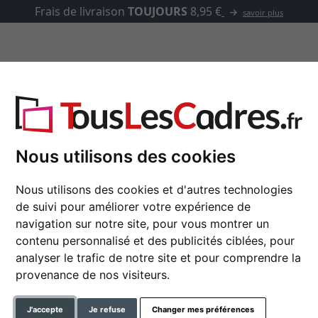
Frais de livraison
TOUJOURS
8,95 €
savoir plus
asse-partout
Marques
Accessoires
Nous utilisons des cookies
Nous utilisons des cookies et d'autres technologies
Cadre en plastique Dé
de suivi pour améliorer votre expérience de
navigation sur notre site, pour vous montrer un
contenu personnalisé et des publicités ciblées, pour
format
analyser le trafic de notre site et pour comprendre la
provenance de nos visiteurs.
couleur
J'accepte
Je refuse
Changer mes préférences