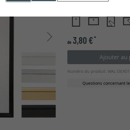
type de verre
Continuer
3,80 €
*
de
Ajouter au 
Numéro du produit: WAL-DEX01
Questions concernant le