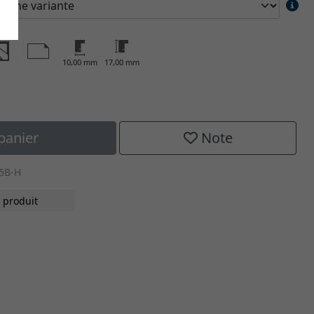
10,00 mm
17,00 mm
panier
Note
5B-H
 produit