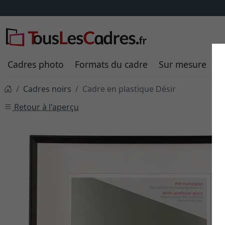
Cadres photo
Formats du cadre
Sur mesure
P
Cadres noirs
Cadre en plastique Désir
Retour à l'aperçu