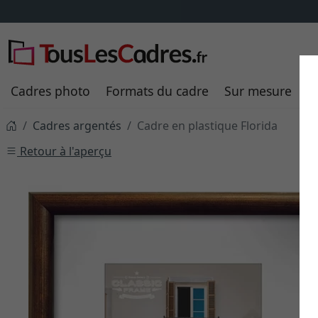
Cadres photo
Formats du cadre
Sur mesure
P
Cadres argentés
Cadre en plastique Florida
Retour à l'aperçu