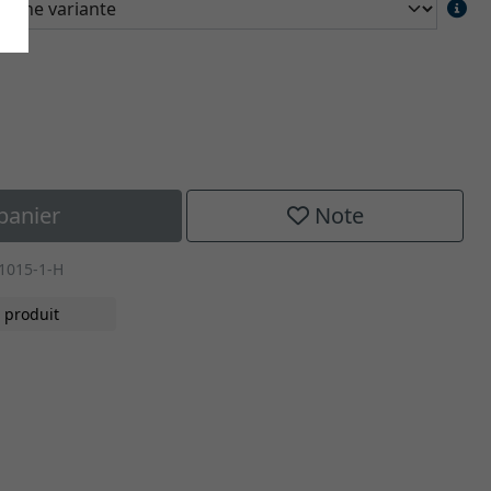
panier
Note
-1015-1-H
 produit