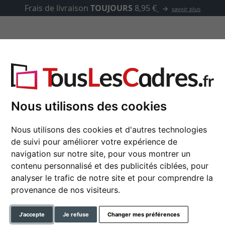
Frais de livraison
TOUJOURS
8,95 €
savoir plus
asse-partout
Marques
Accessoires
Nous utilisons des cookies
Nous utilisons des cookies et d'autres technologies
Cadre en plastique Fl
de suivi pour améliorer votre expérience de
navigation sur notre site, pour vous montrer un
contenu personnalisé et des publicités ciblées, pour
analyser le trafic de notre site et pour comprendre la
format
provenance de nos visiteurs.
couleur
J'accepte
Je refuse
Changer mes préférences