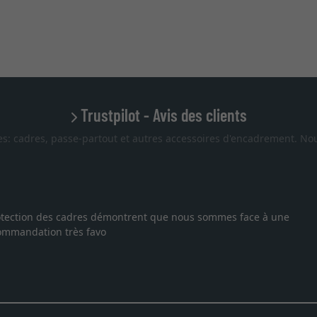
Trustpilot - Avis des clients
es: cadres, passe-partout et autres accessoires d'encadrement. Nou
 protection des cadres démontrent que nous sommes face à une
ecommandation très favo