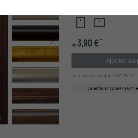
type de verre
Continuer
3,90 €
*
de
Ajouter au 
Numéro du produit: FAC-Flo-01
Questions concernant le