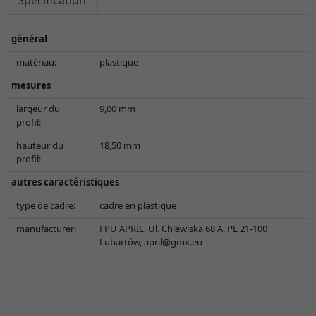
Spécification
général
matériau:
plastique
mesures
largeur du
9,00 mm
profil:
hauteur du
18,50 mm
profil:
autres caractéristiques
type de cadre:
cadre en plastique
manufacturer:
FPU APRIL, Ul. Chlewiska 68 A, PL 21-100
Lubartów,
april@gmx.eu