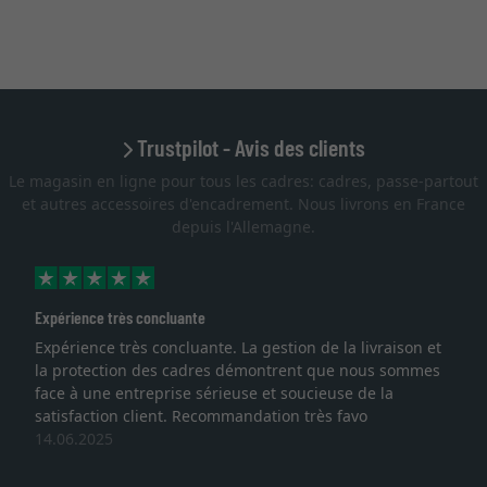
Trustpilot - Avis des clients
Le magasin en ligne pour tous les cadres: cadres, passe-partout
et autres accessoires d'encadrement. Nous livrons en France
depuis l'Allemagne.
Expérience très concluante
Expérience très concluante. La gestion de la livraison et
la protection des cadres démontrent que nous sommes
face à une entreprise sérieuse et soucieuse de la
satisfaction client. Recommandation très favo
14.06.2025