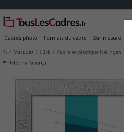
Cadres photo
Formats du cadre
Sur mesure
P
Marques
Lück
Cadre en plastique Nellingen
Retour à l'aperçu