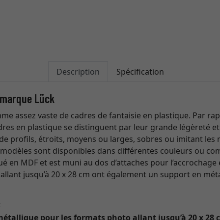
Description
Spécification
a marque Lück
e assez vaste de cadres de fantaisie en plastique. Par ra
adres en plastique se distinguent par leur grande légèreté et
de profils, étroits, moyens ou larges, sobres ou imitant le
 modèles sont disponibles dans différentes couleurs ou co
é en MDF et est muni au dos d’attaches pour l’accrochage 
 allant jusqu’à 20 x 28 cm ont également un support en méta
F
métallique pour les formats photo allant jusqu’à 20 x 28