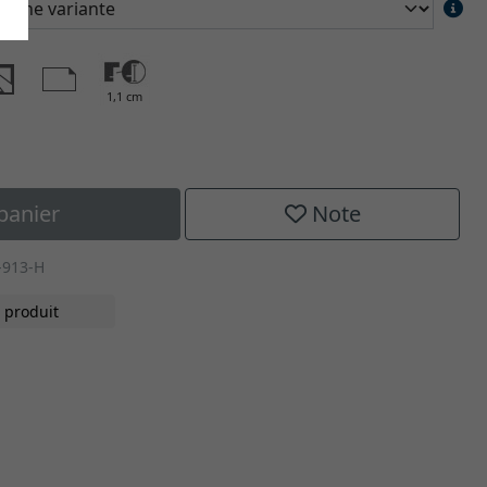
1,1 cm
panier
Note
-913-H
 produit