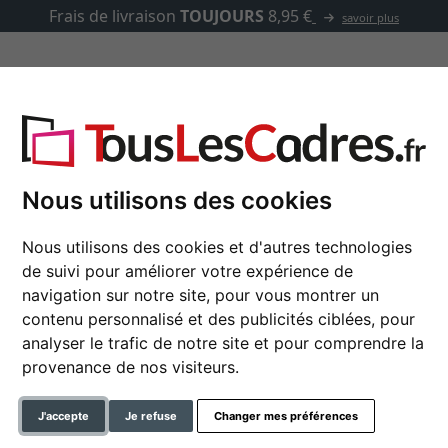
Frais de livraison
TOUJOURS
8,95 €
savoir plus
asse-partout
Marques
Accessoires
Nous utilisons des cookies
Nous utilisons des cookies et d'autres technologies
Cadre en plastique Ne
de suivi pour améliorer votre expérience de
navigation sur notre site, pour vous montrer un
contenu personnalisé et des publicités ciblées, pour
analyser le trafic de notre site et pour comprendre la
format
provenance de nos visiteurs.
couleur
J'accepte
Je refuse
Changer mes préférences