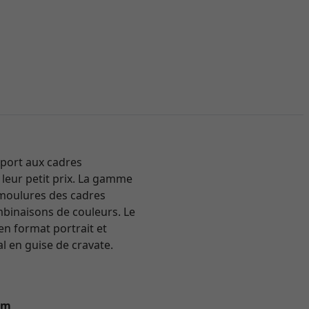
pport aux cadres
 leur petit prix. La gamme
s moulures des cadres
mbinaisons de couleurs. Le
en format portrait et
l en guise de cravate.
 cm