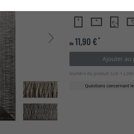
type de verre
Continuer
11,90 €
*
de
Ajouter au 
Numéro du produit: LUE-1-L260
Questions concernant le