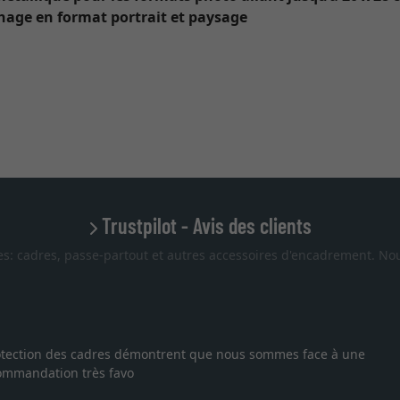
chage en format portrait et paysage
Trustpilot - Avis des clients
es: cadres, passe-partout et autres accessoires d'encadrement. Nou
 protection des cadres démontrent que nous sommes face à une
ecommandation très favo