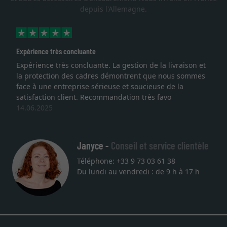
depuis l'Allemagne.
érience très concluante
Excell
érience très concluante. La gestion de la livraison et
Je re
protection des cadres démontrent que nous sommes
lithog
e à une entreprise sérieuse et soucieuse de la
quali
isfaction client. Recommandation très favo
servic
06.2025
une a
27.05
Janyce -
Conseil et service clientèle
Téléphone: +33 9 73 03 61 38
Du lundi au vendredi : de 9 h à 17 h