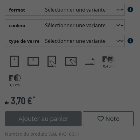
format
couleur
type de verre
0,4 cm
1,1 cm
3,70 €
*
de
Ajouter au panier
Note
Numéro du produit: WAL-KV318G-H