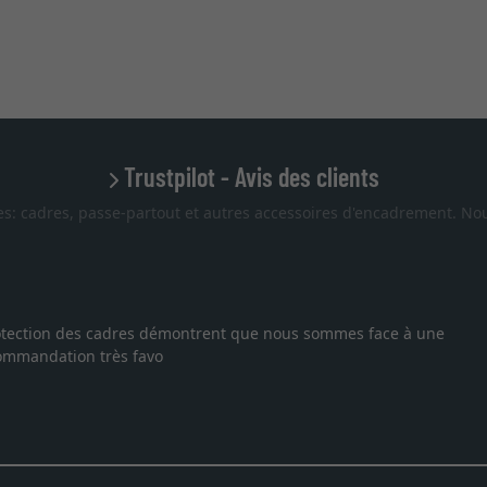
Trustpilot - Avis des clients
es: cadres, passe-partout et autres accessoires d'encadrement. Nou
 protection des cadres démontrent que nous sommes face à une
ecommandation très favo