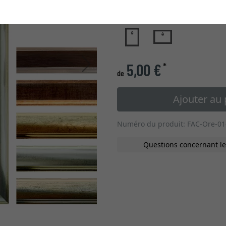
type de verre
Continuer
5,00 €
*
de
Ajouter au 
Numéro du produit: FAC-Ore-01
Questions concernant le