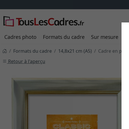
Cadres photo
Formats du cadre
Sur mesure
P
Formats du cadre
14,8x21 cm (A5)
Cadre en plas
Retour à l'aperçu