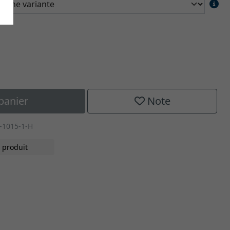
panier
Note
-1015-1-H
 produit