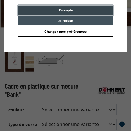
J'accepte
Je refuse
Changer mes préférences
Cadre en plastique sur mesure
"Bank"
couleur
type de verre