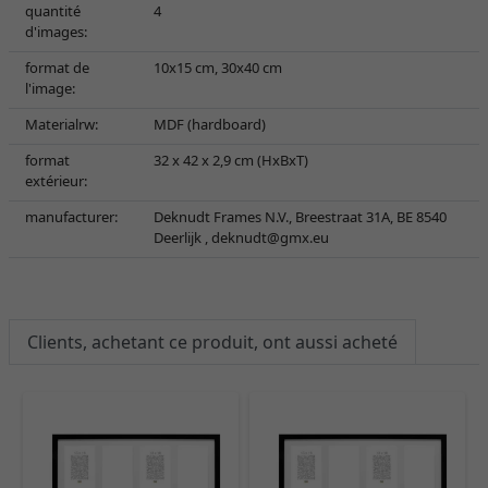
quantité
4
d'images:
format de
10x15 cm, 30x40 cm
l'image:
Materialrw:
MDF (hardboard)
format
32 x 42 x 2,9 cm (HxBxT)
extérieur:
manufacturer:
Deknudt Frames N.V., Breestraat 31A, BE 8540
Deerlijk ,
deknudt@gmx.eu
Clients, achetant ce produit, ont aussi acheté