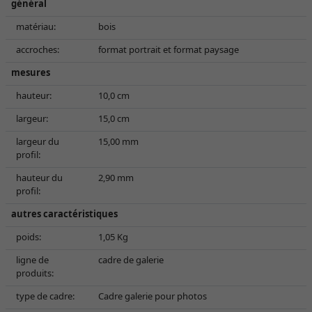
général
matériau:
bois
accroches:
format portrait et format paysage
mesures
hauteur:
10,0 cm
largeur:
15,0 cm
largeur du
15,00 mm
profil:
hauteur du
2,90 mm
profil:
autres caractéristiques
poids:
1,05 Kg
ligne de
cadre de galerie
produits:
type de cadre:
Cadre galerie pour photos