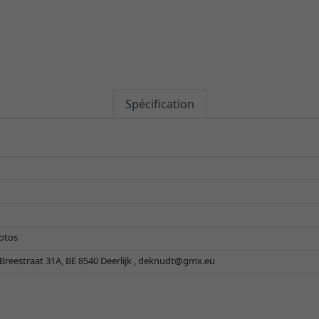
Spécification
hotos
reestraat 31A, BE 8540 Deerlijk ,
deknudt@gmx.eu