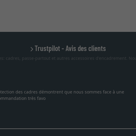
Trustpilot - Avis des clients
es: cadres, passe-partout et autres accessoires d'encadrement. Nou
 protection des cadres démontrent que nous sommes face à une
ecommandation très favo