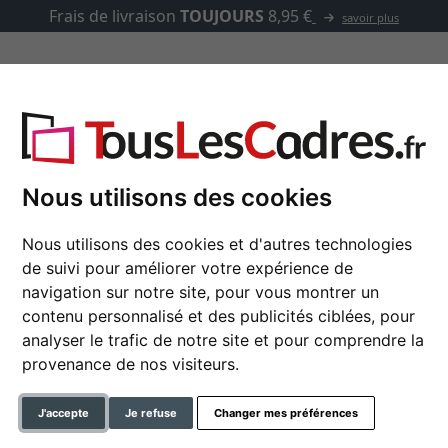
Frais de livraison
TOUJOURS
8,95 €
savoir plus
asse-partout
Marques
Accessoires
Nous utilisons des cookies
Nous utilisons des cookies et d'autres technologies
de suivi pour améliorer votre expérience de
Cadre multi photos J
navigation sur notre site, pour vous montrer un
contenu personnalisé et des publicités ciblées, pour
analyser le trafic de notre site et pour comprendre la
format
provenance de nos visiteurs.
couleur
J'accepte
Je refuse
Changer mes préférences