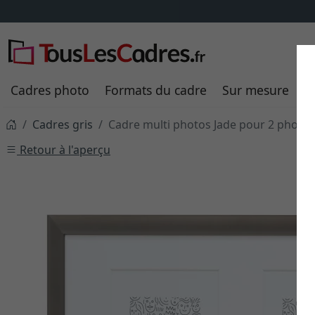
Cadres photo
Formats du cadre
Sur mesure
P
Cadres gris
Cadre multi photos Jade pour 2 photos
Retour à l'aperçu