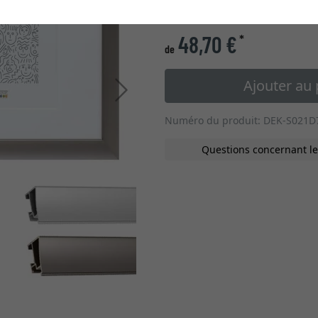
type de verre
48,70 €
*
de
Ajouter au 
Continuer
Numéro du produit: DEK-S021D
Questions concernant le