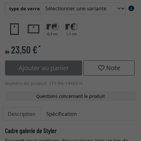
type de verre
0,3 cm
1,1 cm
23,50 €
*
de
Ajouter au panier
Note
Numéro du produit: STY-RA-14463-H
Questions concernant le produit
Description
Spécification
Cadre galerie de Styler
Souvent nous rentrons des vacances avec un tas de