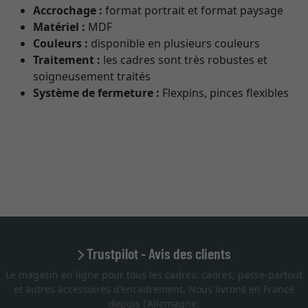
Accrochage :
format portrait et format paysage
Matériel :
MDF
Couleurs :
disponible en plusieurs couleurs
Traitement :
les cadres sont très robustes et
soigneusement traités
Système de fermeture :
Flexpins, pinces flexibles
Trustpilot - Avis des clients
Le magasin en ligne pour tous les cadres: cadres, passe-partout
et autres accessoires d'encadrement. Nous livrons en France
depuis l'Allemagne.