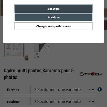
J'accepte
Je refuse
Changer mes préférences
Cadre multi photos Sanremo pour 8
photos
format
couleur