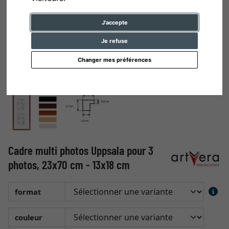
J'accepte
Je refuse
Changer mes préférences
Cadre multi photos Uppsala pour 3
photos, 23x70 cm - 13x18 cm
format
couleur