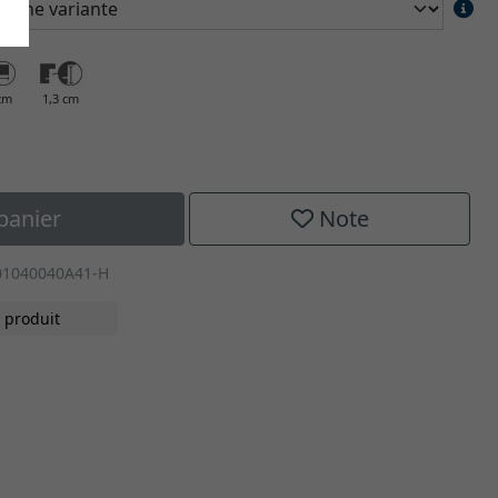
cm
1,3 cm
panier
Note
01040040A41-H
 produit