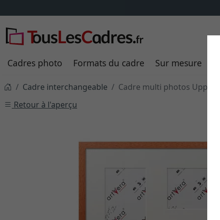
Cadres photo
Formats du cadre
Sur mesure
P
Cadre interchangeable
Cadre multi photos Uppsal
Retour à l'aperçu