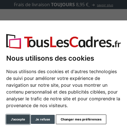
Frais de livraison
TOUJOURS
8,95 €
savoir plus
asse-partout
Marques
Accessoires
a pour 4 photos, 40x40 cm - 10x15 cm
Nous utilisons des cookies
Nous utilisons des cookies et d'autres technologies
Cadre multi photos U
de suivi pour améliorer votre expérience de
navigation sur notre site, pour vous montrer un
- 10x15 cm
contenu personnalisé et des publicités ciblées, pour
analyser le trafic de notre site et pour comprendre la
format
provenance de nos visiteurs.
couleur
J'accepte
Je refuse
Changer mes préférences