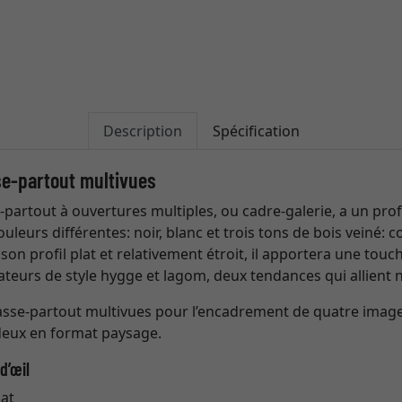
Description
Spécification
se-partout multivues
partout à ouvertures multiples, ou cadre-galerie, a un profi
leurs différentes: noir, blanc et trois tons de bois veiné: c
on profil plat et relativement étroit, il apportera une tou
ateurs de style hygge et lagom, deux tendances qui allient 
 passe-partout multivues pour l’encadrement de quatre ima
 deux en format paysage.
d’œil
lat