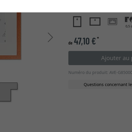
type de verre
0,5 
Continuer
47,10 €
*
de
Ajouter au 
Numéro du produit: AVE-G8500
Questions concernant le