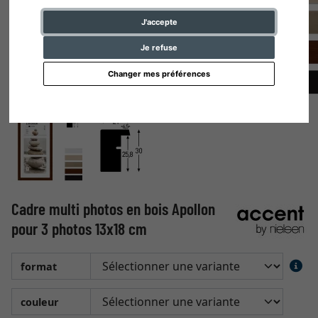
J'accepte
Je refuse
Changer mes préférences
Cadre multi photos en bois Apollon
pour 3 photos 13x18 cm
format
couleur