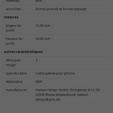
matériau:
bois
accroches:
format portrait et format paysage
mesures
largeur du
21,00 mm
profil:
hauteur du
30,00 mm
profil:
autres caractéristiques
découpes
3
image:
type de cadre:
Cadre galerie pour photos
Materialrw:
MDF
manufacturer:
Nielsen Design GmbH, Röntgenstr. 8-12, DE
33378 Rheda-Wiedenbrück,
nielsen-
design@gmx.de