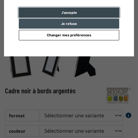
J'accepte
Je refuse
Changer mes préférences
Cadre noir à bords argentés
format
couleur