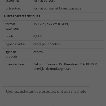
accroches:
format portrait
présentoir:
format portrait et format paysage
autres caractéristiques
format
15,7 x 20,7 x 2 cm (HxBxT)
extérieur:
poids:
0,39 Kg
type de cadre:
cadre pour photos
ligne de
cadres
produits:
manufacturer:
Deknudt Frames N.V., Breestraat 31A, BE 8540
Deerlijk ,
deknudt@gmx.eu
Clients, achetant ce produit, ont aussi acheté