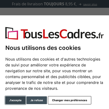
Frais de livraison
TOUJOURS
8,95 €
savoir plus
asse-partout
Marques
Accessoires
hotos Elise pour 4 photos
Nous utilisons des cookies
Nous utilisons des cookies et d'autres technologies
de suivi pour améliorer votre expérience de
Cadre multi photos El
navigation sur notre site, pour vous montrer un
contenu personnalisé et des publicités ciblées, pour
analyser le trafic de notre site et pour comprendre la
format
provenance de nos visiteurs.
couleur
J'accepte
Je refuse
Changer mes préférences