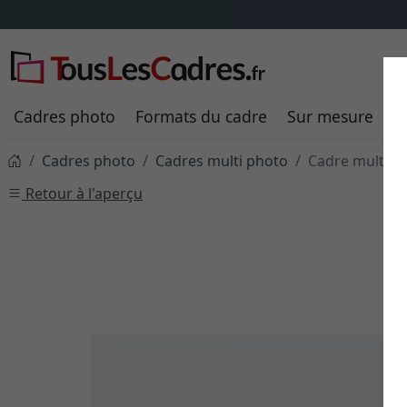
Cadres photo
Formats du cadre
Sur mesure
P
Cadres photo
Cadres multi photo
Cadre multi p
Retour à l'aperçu