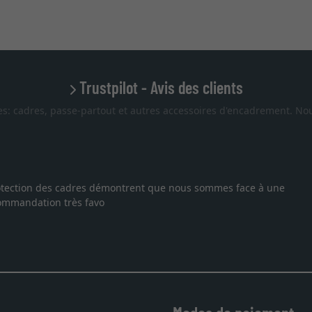
Trustpilot - Avis des clients
es: cadres, passe-partout et autres accessoires d'encadrement. Nou
 protection des cadres démontrent que nous sommes face à une
ecommandation très favo