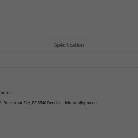
Spécification
photos
 Breestraat 31A, BE 8540 Deerlijk ,
deknudt@gmx.eu