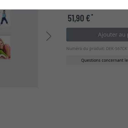
type de verre
51,90 €
*
Ajouter au 
Continuer
Numéro du produit: DEK-S67CK
Questions concernant le