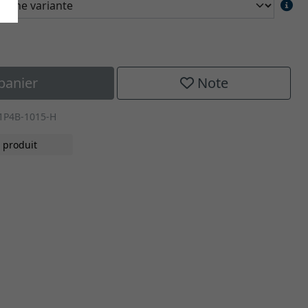
panier
Note
1P4B-1015-H
 produit