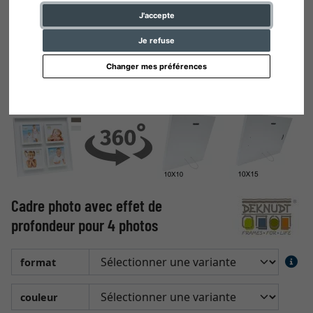
J'accepte
Je refuse
Changer mes préférences
Cadre photo avec effet de
profondeur pour 4 photos
format
couleur