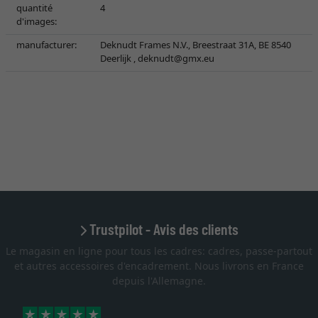
quantité
4
d'images:
manufacturer:
Deknudt Frames N.V., Breestraat 31A, BE 8540
Deerlijk ,
deknudt@gmx.eu
Trustpilot - Avis des clients
Le magasin en ligne pour tous les cadres: cadres, passe-partout
et autres accessoires d'encadrement. Nous livrons en France
depuis l'Allemagne.