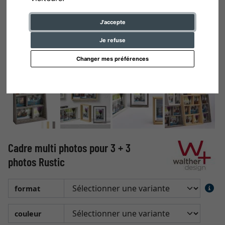
J'accepte
Je refuse
Changer mes préférences
Cadre multi photos pour 3 + 3
photos Rustic
format
couleur