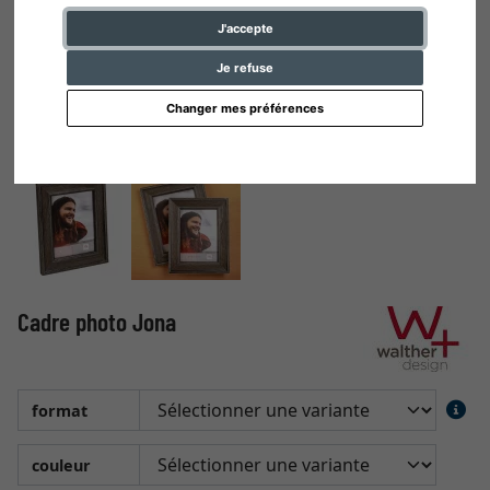
J'accepte
Je refuse
Changer mes préférences
Cadre photo Jona
format
couleur