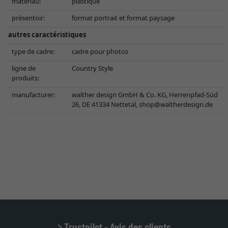
matériau:
plastique
présentoir:
format portrait et format paysage
autres caractéristiques
type de cadre:
cadre pour photos
ligne de
Country Style
produits:
manufacturer:
walther design GmbH & Co. KG, Herrenpfad-Süd
26, DE 41334 Nettetal,
shop@waltherdesign.de
Trustpilot - Avis des clients