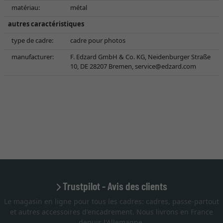
matériau:
métal
autres caractéristiques
type de cadre:
cadre pour photos
manufacturer:
F. Edzard GmbH & Co. KG, Neidenburger Straße
10, DE 28207 Bremen,
service@edzard.com
Trustpilot - Avis des clients
Le magasin en ligne pour tous les cadres: cadres, passe-partout
et autres accessoires d'encadrement. Nous livrons en France
depuis l'Allemagne.