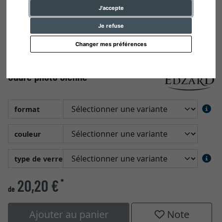
J'accepte
Je refuse
Changer mes préférences
Cadre photo Sienne
format
couleur
type de verre
20,20 €
*
de
Ajouter au panier
Note