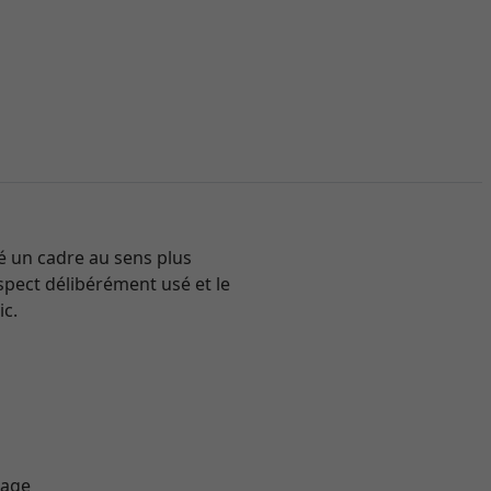
é un cadre au sens plus
aspect délibérément usé et le
ic.
sage