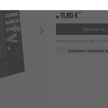
type de verre
11,80 €
*
de
Ajouter au 
Continuer
Numéro du produit: WAL-YS015
Questions concernant le