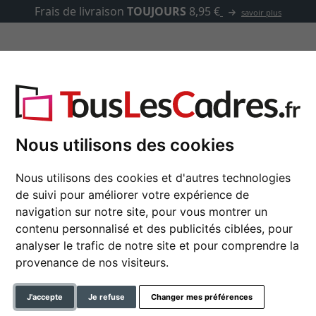
Frais de livraison
TOUJOURS
8,95 €
savoir plus
asse-partout
Marques
Accessoires
Nous utilisons des cookies
Nous utilisons des cookies et d'autres technologies
Cadre photo Simplify
de suivi pour améliorer votre expérience de
navigation sur notre site, pour vous montrer un
contenu personnalisé et des publicités ciblées, pour
analyser le trafic de notre site et pour comprendre la
format
provenance de nos visiteurs.
couleur
J'accepte
Je refuse
Changer mes préférences