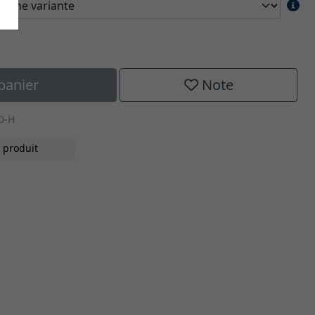
panier
Note
D-H
 produit