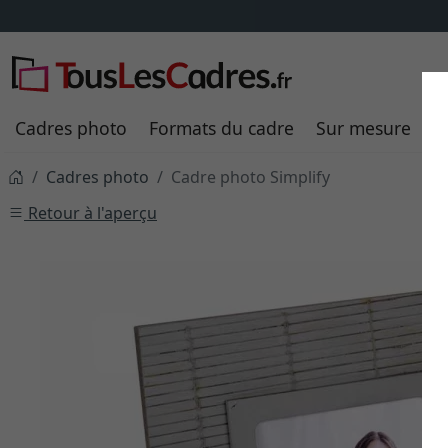
Cadres photo
Formats du cadre
Sur mesure
P
Cadres photo
Cadre photo Simplify
Retour à l'aperçu