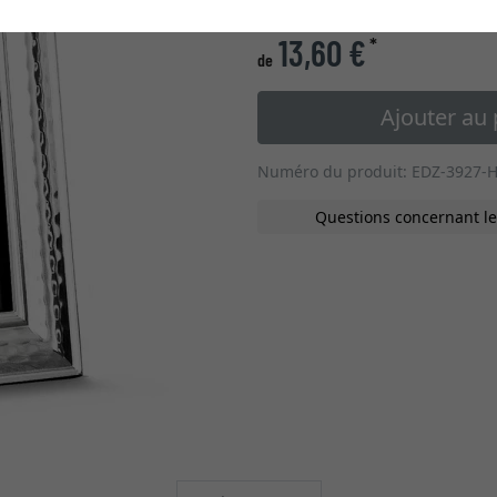
13,60 €
*
de
Ajouter au 
Numéro du produit: EDZ-3927-
Questions concernant le