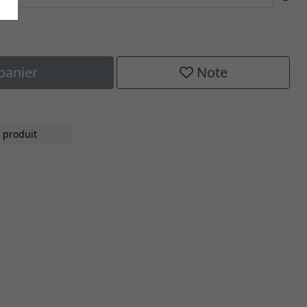
panier
Note
H
 produit