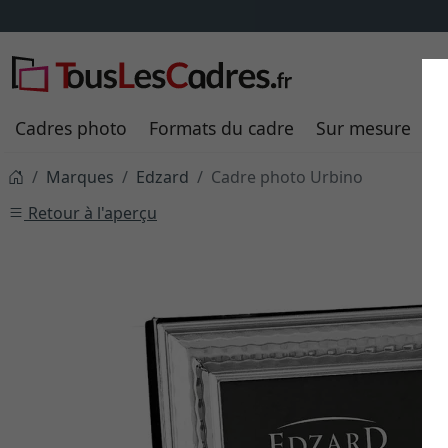
Cadres photo
Formats du cadre
Sur mesure
P
Marques
Edzard
Cadre photo Urbino
Retour à l'aperçu