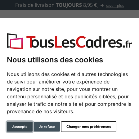
Frais de livraison
TOUJOURS
8,95 €
savoir plus
asse-partout
Marques
Accessoires
Nous utilisons des cookies
Nous utilisons des cookies et d'autres technologies
de suivi pour améliorer votre expérience de
Cadre photo Urbino
navigation sur notre site, pour vous montrer un
contenu personnalisé et des publicités ciblées, pour
analyser le trafic de notre site et pour comprendre la
format
provenance de nos visiteurs.
couleur
J'accepte
Je refuse
Changer mes préférences
type de verre