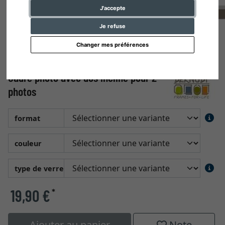
J'accepte
Je refuse
Changer mes préférences
Cadre photo avec dos incliné pour 2
photos
format
couleur
type de verre
19,90 €
*
Ajouter au panier
Note